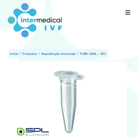
Home
Quem somos
-
-
-
Início
Produtos
Reprodução Assistida
TUBO 1,5ML – SPL
Nossos produtos
SAC
Certificados
Documentos
Blog