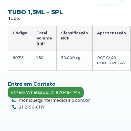
TUBO 1,5ML – SPL
Tubo.
Código
Total
Classificação
Apresentação
Volume
RCF
(ml)
60715
1.50
30.000 xg
PCT C/ 40
CONJ.6 PEÇAS
Entre em Contato
Pelo Whatsapp: 21 97046-1744
monique@intermedicalrio.com.br
21 2196-6117