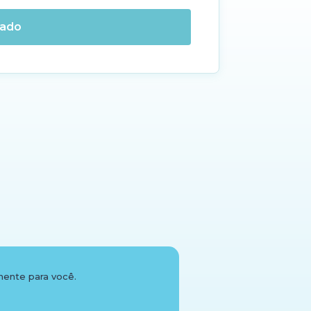
cado
ente para você.