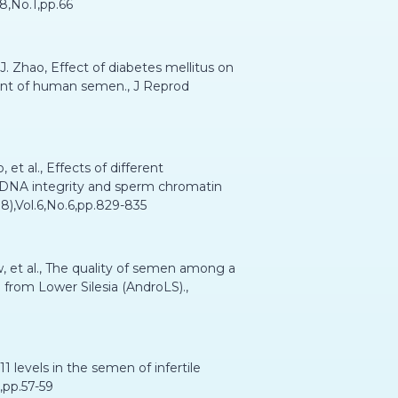
8,No.1,pp.66
J. Zhao, Effect of diabetes mellitus on
ent of human semen., J Reprod
, et al., Effects of different
DNA integrity and sperm chromatin
18),Vol.6,No.6,pp.829-835
, et al., The quality of semen among a
from Lower Silesia (AndroLS).,
1 levels in the semen of infertile
,pp.57-59