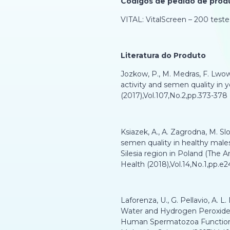
Códigos de pedido de prod
VITAL: VitalScreen – 200 teste
Literatura do Produto
Jozkow, P., M. Medras, F. Lwow
activity and semen quality in y
(2017),Vol.107,No.2,pp.373-378
Ksiazek, A., A. Zagrodna, M. Sl
semen quality in healthy male
Silesia region in Poland (The A
Health (2018),Vol.14,No.1,pp.e2
Laforenza, U., G. Pellavio, A. L
Water and Hydrogen Peroxide 
Human Spermatozoa Functioning