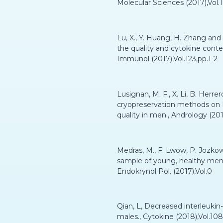
Molecular Sciences (2017),Vol.1
Lu, X., Y. Huang, H. Zhang and 
the quality and cytokine cont
Immunol (2017),Vol.123,pp.1-2
Lusignan, M. F., X. Li, B. Herrero
cryopreservation methods on 
quality in men., Andrology (20
Medras, M., F. Lwow, P. Jozkow
sample of young, healthy men 
Endokrynol Pol. (2017),Vol.0
Qian, L, Decreased interleukin-1
males., Cytokine (2018),Vol.108