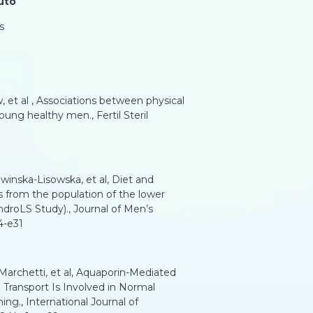
uto
s
, et al , Associations between physical
oung healthy men., Fertil Steril
owinska-Lisowska, et al, Diet and
s from the population of the lower
ndroLS Study)., Journal of Men’s
4-e31
. Marchetti, et al, Aquaporin-Mediated
Transport Is Involved in Normal
., International Journal of