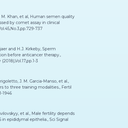
 M. Khan, et al, Human semen quality
d by comet assay in clinical
Vol.45,No.3,pp.729-737
kjaer and H.J. Kirkeby, Sperm
ion before anticancer therapy.,
(2018),Vol.17,pp.1-3
igoletto, J. M. Garcia-Manso, et al.,
o three training modalities., Fertil
41-1946
vilovskyy, et al., Male fertility depends
n epididymal epithelia., Sci Signal