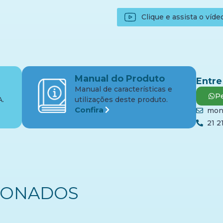
Clique e assista o víde
Manual do Produto
Entre
Manual de características e
Pe
A.
utilizações deste produto.
Confira
mon
21 2
IONADOS