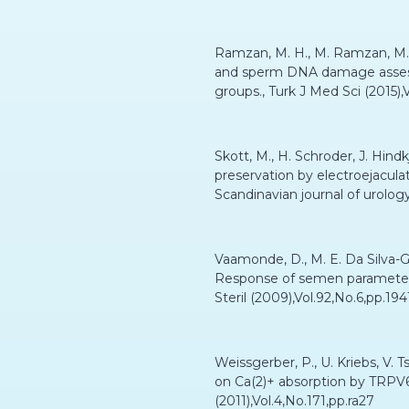
Ramzan, M. H., M. Ramzan, M.
and sperm DNA damage assesse
groups., Turk J Med Sci (2015),
Skott, M., H. Schroder, J. Hind
preservation by electroejaculat
Scandinavian journal of urology 
Vaamonde, D., M. E. Da Silva-Gr
Response of semen parameters t
Steril (2009),Vol.92,No.6,pp.19
Weissgerber, P., U. Kriebs, V. Ts
on Ca(2)+ absorption by TRPV6 i
(2011),Vol.4,No.171,pp.ra27