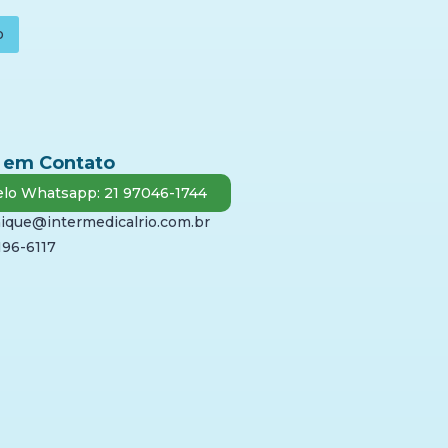
o
 em Contato
lo Whatsapp: 21 97046-1744
ique@intermedicalrio.com.br
196-6117