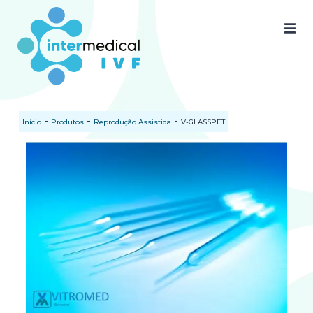
Home
Quem somos
-
-
-
Início
Produtos
Reprodução Assistida
V-GLASSPET
Nossos produtos
SAC
Certificados
Documentos
Blog