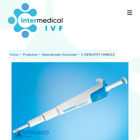
Home
Quem somos
-
-
-
Início
Produtos
Reprodução Assistida
V-DENUPET HANDLE
Nossos produtos
SAC
Certificados
Documentos
Blog