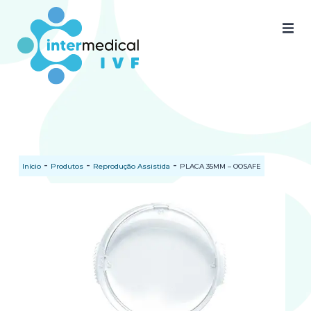
Home
Quem somos
Nossos produtos
SAC
-
-
-
Início
Produtos
Reprodução Assistida
PLACA 35MM – OOSAFE
Certificados
Documentos
Blog