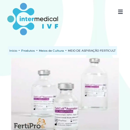
Home
Quem somos
-
-
-
Início
Produtos
Meios de Cultura
MEIO DE ASPIRAÇÃO FERTICULT
Nossos produtos
SAC
Certificados
Documentos
Blog