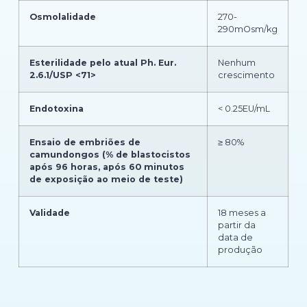
Osmolalidade
270-
290mOsm/kg
Esterilidade pelo atual Ph. Eur.
Nenhum
2.6.1/USP <71>
crescimento
Endotoxina
< 0.25EU/mL
Ensaio de embriões de
≥ 80%
camundongos (% de blastocistos
após 96 horas, após 60 minutos
de exposição ao meio de teste)
Validade
18 meses a
partir da
data de
produção