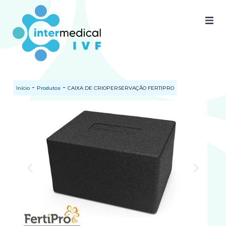
Home
Quem somos
-
-
Início
Produtos
CAIXA DE CRIOPERSERVAÇÃO FERTIPRO
Nossos produtos
SAC
Certificados
Documentos
Blog