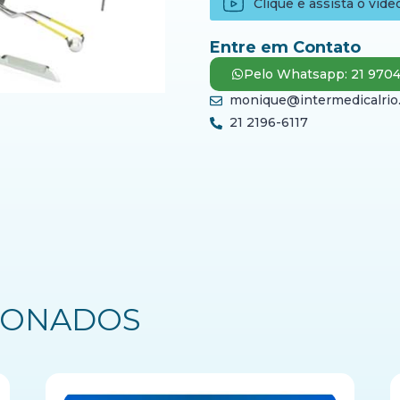
Clique e assista o víde
Entre em Contato
Pelo Whatsapp: 21 970
monique@intermedicalrio
21 2196-6117
IONADOS