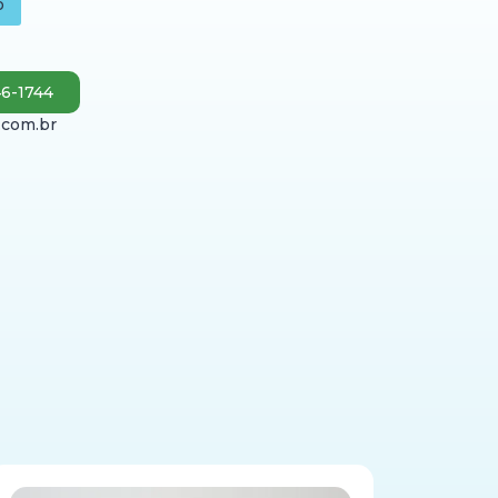
o
46-1744
.com.br