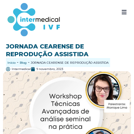
Home
Quem somos
JORNADA CEARENSE DE
REPRODUÇÃO ASSISTIDA
Nossos produtos
-
-
Início
Blog
JORNADA CEARENSE DE REPRODUÇÃO ASSISTIDA
SAC
Intermedical
9 novembro, 2023
Certificados
Documentos
Blog